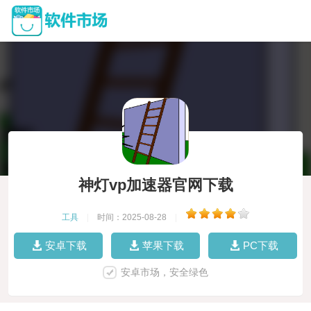
神灯vp加速器官网下载
工具
|
时间：2025-08-28
|
安卓下载
苹果下载
PC下载
安卓市场，安全绿色