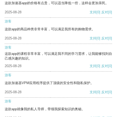
这款加速器app的价格有点贵，可以适当降低一些，这样会更加亲民。
2025-08-28
支持
[0]
反对
[0]
游客
这款app的商品种类非常丰富，可以满足我所有的购物需求。
2025-08-28
支持
[0]
反对
[0]
游客
这款app的课程非常丰富，可以满足我不同的学习需求，让我能够找到自
己感兴趣的知识。
2025-08-28
支持
[0]
反对
[0]
游客
这款加速器VPM应用程序提供了顶级的安全性和隐私保护。
2025-08-28
支持
[0]
反对
[0]
游客
这款app就像我的私人导师，带领我探索知识的奥秘。